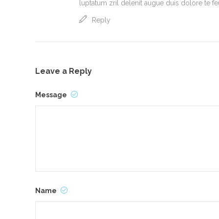
luptatum zril delenit augue duis dolore te feu
Reply
Leave a Reply
Message
Name