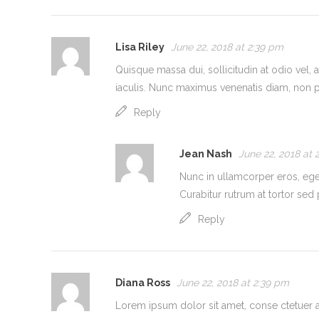
Lisa Riley
June 22, 2018 at 2:39 pm
Quisque massa dui, sollicitudin at odio vel,
iaculis. Nunc maximus venenatis diam, non pu
Reply
Jean Nash
June 22, 2018 at 
Nunc in ullamcorper eros, eget 
Curabitur rutrum at tortor sed 
Reply
Diana Ross
June 22, 2018 at 2:39 pm
Lorem ipsum dolor sit amet, conse ctetuer ad