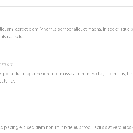
 aliquam laoreet diam. Vivamus semper aliquet magna, in scelerisque sa
lvinar tellus.
2:39 pm
porta dui. Integer hendrerit id massa a rutrum. Sed a justo mattis, tris
pulvinar.
ipiscing elit, sed diam nonum nibhie euismod. Facilisis at vero eros 