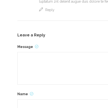
luptatum zril delenit augue duis dolore te feu
Reply
Leave a Reply
Message
Name