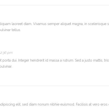
 aliquam laoreet diam. Vivamus semper aliquet magna, in scelerisque sa
lvinar tellus.
12:36 pm
porta dui. Integer hendrerit id massa a rutrum. Sed a justo mattis, tris
pulvinar.
ipiscing elit, sed diam nonum nibhie euismod. Facilisis at vero eros 