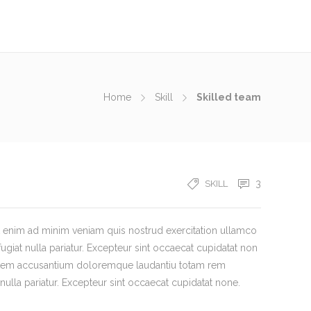
Home
Skill
Skilled team
3
SKILL
Ut enim ad minim veniam quis nostrud exercitation ullamco
ugiat nulla pariatur. Excepteur sint occaecat cupidatat non
luptatem accusantium doloremque laudantiu totam rem
 nulla pariatur. Excepteur sint occaecat cupidatat none.