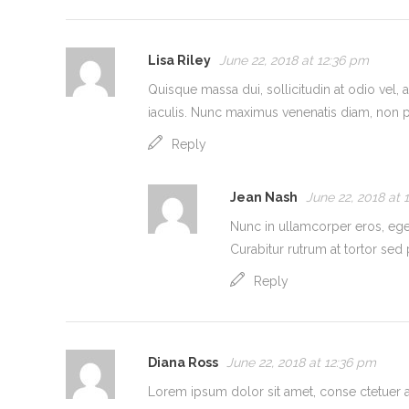
Lisa Riley
June 22, 2018 at 12:36 pm
Quisque massa dui, sollicitudin at odio vel,
iaculis. Nunc maximus venenatis diam, non pu
Reply
Jean Nash
June 22, 2018 at 
Nunc in ullamcorper eros, eget 
Curabitur rutrum at tortor sed 
Reply
Diana Ross
June 22, 2018 at 12:36 pm
Lorem ipsum dolor sit amet, conse ctetuer ad