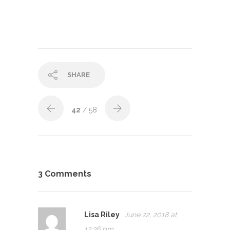
SHARE
42
/ 58
3 Comments
Lisa Riley
June 22, 2018 at
12:36 pm