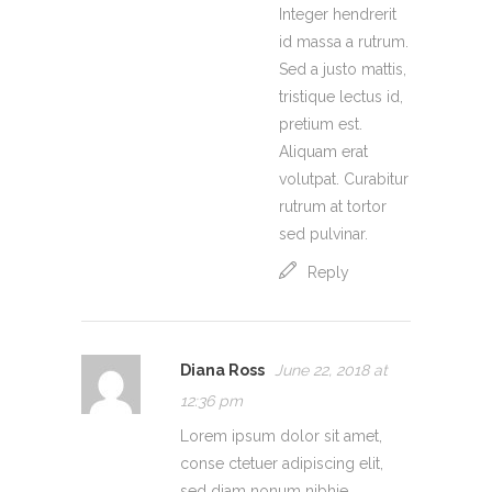
Integer hendrerit
id massa a rutrum.
Sed a justo mattis,
tristique lectus id,
pretium est.
Aliquam erat
volutpat. Curabitur
rutrum at tortor
sed pulvinar.
Reply
Diana Ross
June 22, 2018 at
12:36 pm
Lorem ipsum dolor sit amet,
conse ctetuer adipiscing elit,
sed diam nonum nibhie