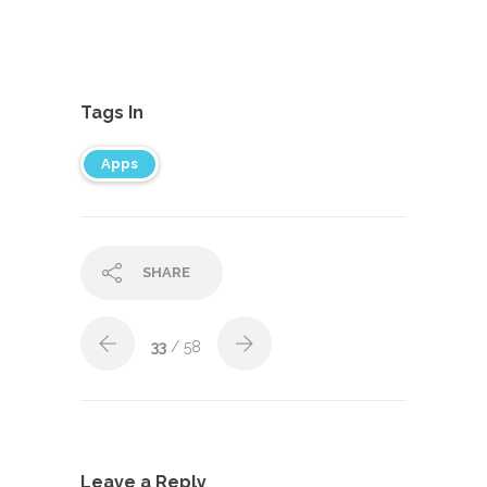
Tags In
Apps
SHARE
33
/ 58
Leave a Reply