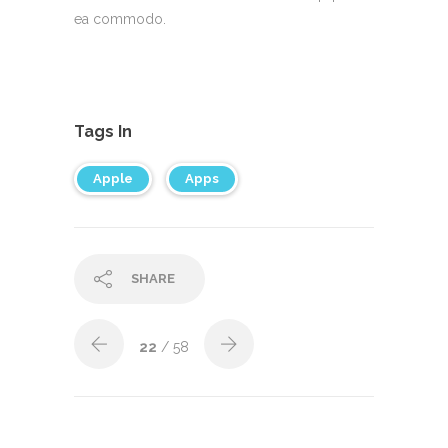
ea commodo.
Tags In
Apple
Apps
SHARE
22
/ 58