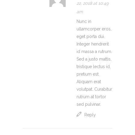
22, 2018 at 10:49
am
Nunc in
ullamcorper eros,
eget porta dui.
Integer hendrerit
id massa a rutrum.
Sed a justo mattis,
tristique lectus id,
pretium est.
Aliquam erat
volutpat. Curabitur
rutrum at tortor
sed pulvinar.
Reply